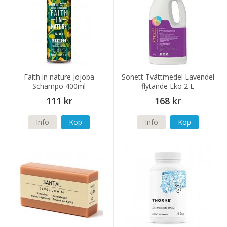
Faith in nature Jojoba
Sonett Tvättmedel Lavendel
Schampo 400ml
flytande Eko 2 L
111 kr
168 kr
Info
Köp
Info
Köp