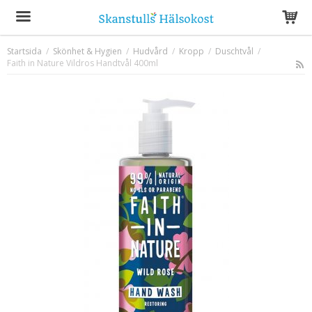
Startsida
/
Skönhet & Hygien
/
Hudvård
/
Kropp
/
Duschtvål
/
Faith in Nature Vildros Handtvål 400ml
Produkten har blivit tillagd i varukorgen