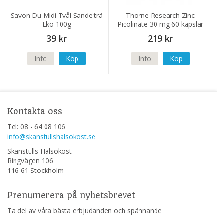
Savon Du Midi Tvål Sandelträ
Thorne Research Zinc
Eko 100g
Picolinate 30 mg 60 kapslar
39 kr
219 kr
Info
Köp
Info
Köp
Kontakta oss
Tel: 08 - 64 08 106
info@skanstullshalsokost.se
Skanstulls Hälsokost
Ringvägen 106
116 61 Stockholm
Prenumerera på nyhetsbrevet
Ta del av våra bästa erbjudanden och spännande