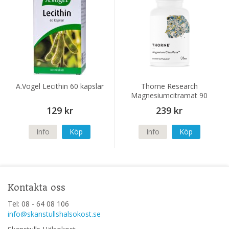
A.Vogel Lecithin 60 kapslar
Thorne Research
Magnesiumcitramat 90
kapslar
129 kr
239 kr
Info
Köp
Info
Köp
Kontakta oss
Tel: 08 - 64 08 106
info@skanstullshalsokost.se