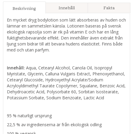
Innehåll
Fakta
Beskrivning
En mycket dryg bodylotion som lätt absorberas av huden och
lämnar en sammetslen känsla. Lotionen baseras på svensk
ekologisk rapsolja som är rik på vitamin E och har en lång
fuktighetsbevarande effekt. Den innehåller även extrakt från
ljung som bidrar till att bevara hudens elasticitet. Finns både
med och utan parfym.
Innehåll:
Aqua, Cetearyl Alcohol, Canola Oil, Isopropyl
Myristate, Glycerin, Calluna Vulgaris Extract, Phenoxyethanol,
Cetearyl Glucoside, Hydroxyethyl Acrylate/Sodium
Acryloyldimethyl Taurate Copolymer, Squalane, Benzoic Acid,
Dehydroacetic Acid, Polysorbate 60, Sorbitan Isostearate,
Potassium Sorbate, Sodium Benzoate, Lactic Acid
95 % naturligt ursprung
22,5 % av ingredienserna är från ekologisk odling
100 % vegansk