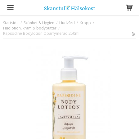
Startsida
/
Skönhet & Hygien
/
Hudvård
/
Kropp
/
Hudlotion, kräm & bodybutter
Produkten har blivit tillagd i varukorgen
/
Rapsodine Bodylotion Oparfymerad 250ml