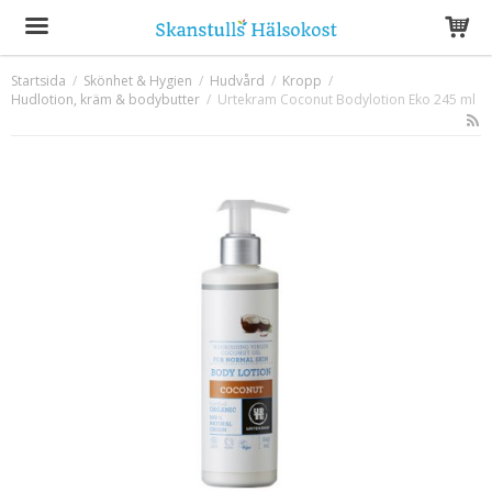
Startsida
/
Skönhet & Hygien
/
Hudvård
/
Kropp
/
Hudlotion, kräm & bodybutter
Produkten har blivit tillagd i varukorgen
/
Urtekram Coconut Bodylotion Eko 245 ml