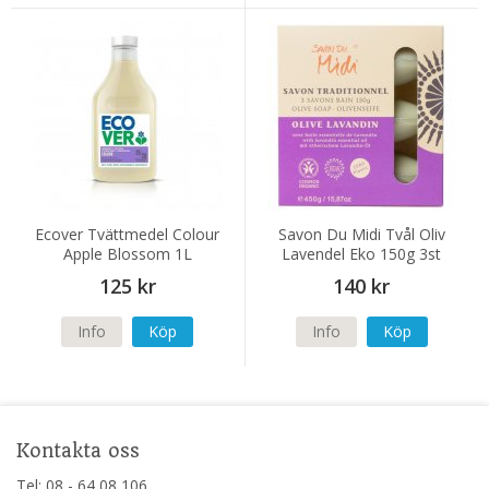
Ecover Tvättmedel Colour
Savon Du Midi Tvål Oliv
Apple Blossom 1L
Lavendel Eko 150g 3st
125 kr
140 kr
Info
Köp
Info
Köp
Kontakta oss
Tel: 08 - 64 08 106