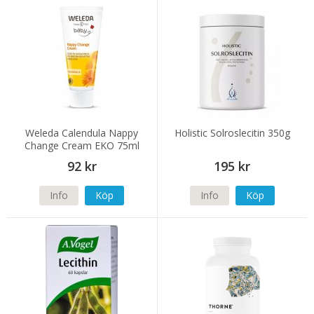
Weleda Calendula Nappy
Holistic Solroslecitin 350g
Change Cream EKO 75ml
92 kr
195 kr
Info
Köp
Info
Köp