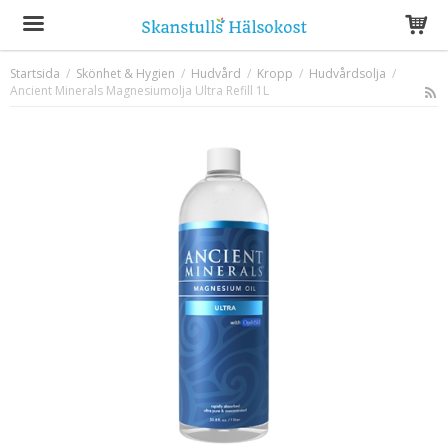
Startsida
/
Skönhet & Hygien
/
Hudvård
/
Kropp
/
Hudvårdsolja
/
Ancient Minerals Magnesiumolja Ultra Refill 1L
Produkten har blivit tillagd i varukorgen