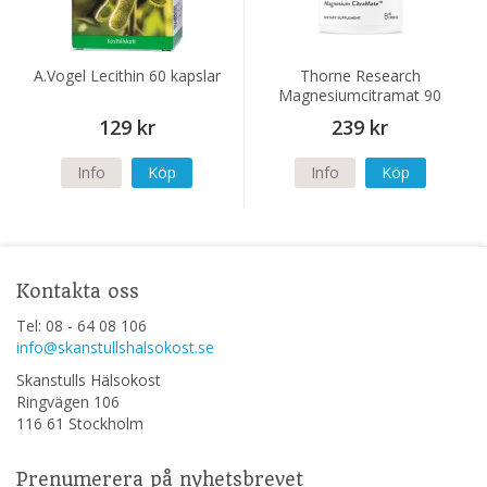
A.Vogel Lecithin 60 kapslar
Thorne Research
Magnesiumcitramat 90
kapslar
129 kr
239 kr
Info
Köp
Info
Köp
Kontakta oss
Tel: 08 - 64 08 106
info@skanstullshalsokost.se
Skanstulls Hälsokost
Ringvägen 106
116 61 Stockholm
Prenumerera på nyhetsbrevet