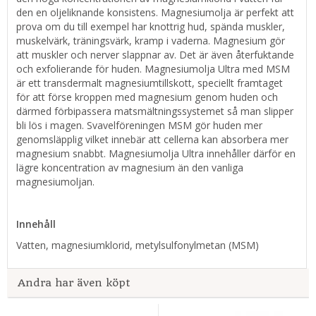
den en oljeliknande konsistens. Magnesiumolja är perfekt att
prova om du till exempel har knottrig hud, spända muskler,
muskelvärk, träningsvärk, kramp i vaderna. Magnesium gör
att muskler och nerver slappnar av. Det är även återfuktande
och exfolierande för huden. Magnesiumolja Ultra med MSM
är ett transdermalt magnesiumtillskott, speciellt framtaget
för att förse kroppen med magnesium genom huden och
därmed förbipassera matsmältningssystemet så man slipper
bli lös i magen. Svavelföreningen MSM gör huden mer
genomsläpplig vilket innebär att cellerna kan absorbera mer
magnesium snabbt. Magnesiumolja Ultra innehåller därför en
lägre koncentration av magnesium än den vanliga
magnesiumoljan.
Innehåll
Vatten, magnesiumklorid, metylsulfonylmetan (MSM)
Andra har även köpt