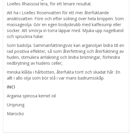
Loelles Rhassoul lera, för ett lenare resultat.
Att ha i Loelles Rosenvatten för ett mer återfuktande
ansiktsvatten. Före och efter solning över hela kroppen. Som
massageolja. Gör en egen bodyskrubb med kaffesump eller
socker. Att smörja in torra läppar med. Mjuka upp nagelband
och spruckna hälar.
Som badolja. Sammanfattningsvis kan arganoljan bidra till en
rad positiva effekter, så som återfettning och återfuktning av
huden, stimulera ärrläkning och lindra bristningar, förhindra
nedbrytning av hudens celler,
minska klåda i hårbotten, återfukta torrt och skadat hår. En
allt i allo olja som bör stå i var mans badrumsskåp.
INCI
Argania spinosa kernel oil
Ursprung
Marocko