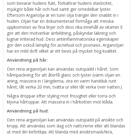
som bevarar hudens fukt, förbättrar hudens elasticitet,
mjukgör både hår och hud samt ger omedelbar lyster.
Eftersom Arganolja är en tunn olja tränger den snabbt in i
huden. Oljan har en dokumenterad förmåga att minska
uppkomsten av fina linjer och dess rika innehåll av vitamin E
gör att den motverkar ärrbildning, påskyndar läkning och
lugnar irriterad hud. Dess antiinflammatoriska egenskaper
gör den också lämplig för acnehud och psoriasis. Arganoljan
har en mild doft vilket är ett bevis på mycket hög kvalitet.
Användning på hår:
Den rena arganoljan kan användas outspädd i håret. Som
hårinpackning för att återfå glans och lyster (värm oljan en
aning, massera in i längderna, vira en varm handduk runt
håret, låt verka 20 min, tvätta ur eller låt verka över natten.)
Några droppar efter styling mot frissighet eller torra och
klyvna hårtoppar. Att massera in i hårbotten mot klåda.
Användning på hud:
Den rena arganoljan kan användas outspädd på ansikte och
kropp. Att användas som dag och nattcreme eller att blandas
ut med din befintliga. Att blanda med ansiktsmask/lera,