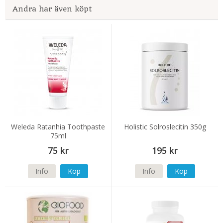
Andra har även köpt
Weleda Ratanhia Toothpaste
Holistic Solroslecitin 350g
75ml
75 kr
195 kr
Info
Köp
Info
Köp