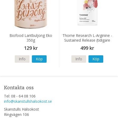
Biofood Lantbuljong Eko
Thorne Research L-Arginine -
350g
Sustained Release (tidigare
Perfusia-SR) 120 kapslar
129 kr
499 kr
Info
Köp
Info
Köp
Kontakta oss
Tel: 08 - 64 08 106
info@skanstullshalsokost.se
Skanstulls Hälsokost
Ringvägen 106