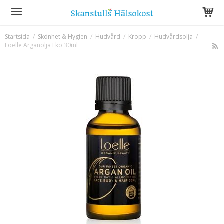
Startsida
/
Skönhet & Hygien
/
Hudvård
/
Kropp
/
Hudvårdsolja
/
Loelle Arganolja Eko 30ml
Produkten har blivit tillagd i varukorgen