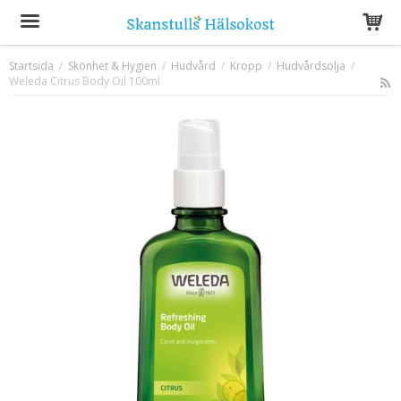
Startsida
/
Skönhet & Hygien
/
Hudvård
/
Kropp
/
Hudvårdsolja
/
Weleda Citrus Body Oil 100ml
Produkten har blivit tillagd i varukorgen