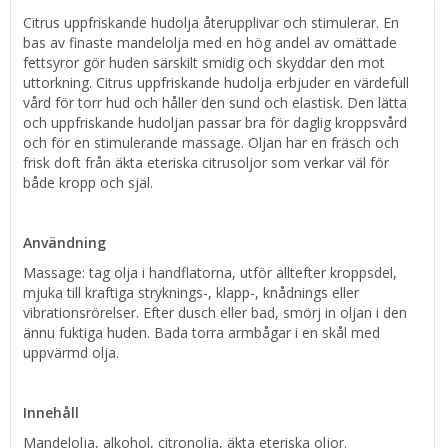
Citrus uppfriskande hudolja återupplivar och stimulerar. En
bas av finaste mandelolja med en hög andel av omättade
fettsyror gör huden särskilt smidig och skyddar den mot
uttorkning. Citrus uppfriskande hudolja erbjuder en värdefull
vård för torr hud och håller den sund och elastisk. Den lätta
och uppfriskande hudoljan passar bra för daglig kroppsvård
och för en stimulerande massage. Oljan har en fräsch och
frisk doft från äkta eteriska citrusoljor som verkar väl för
både kropp och själ.
Användning
Massage: tag olja i handflatorna, utför alltefter kroppsdel,
mjuka till kraftiga stryknings-, klapp-, knådnings eller
vibrationsrörelser. Efter dusch eller bad, smörj in oljan i den
ännu fuktiga huden. Bada torra armbågar i en skål med
uppvärmd olja.
Innehåll
Mandelolja, alkohol, citronolja, äkta eteriska oljor.