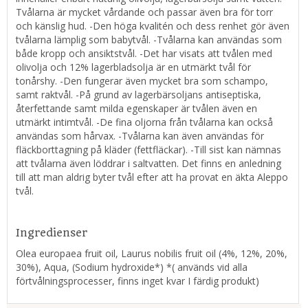
Tvålarna är mycket vårdande och passar även bra för torr
och känslig hud. -Den höga kvalitén och dess renhet gör även
tvålarna lämplig som babytvål. -Tvålarna kan användas som
både kropp och ansiktstvål. -Det har visats att tvålen med
olivolja och 12% lagerbladsolja är en utmärkt tvål för
tonårshy. -Den fungerar även mycket bra som schampo,
samt raktvål. -På grund av lagerbärsoljans antiseptiska,
återfettande samt milda egenskaper är tvålen även en
utmärkt intimtvål. -De fina oljorna från tvålarna kan också
användas som hårvax. -Tvålarna kan även användas för
fläckborttagning på kläder (fettfläckar). -Till sist kan nämnas
att tvålarna även löddrar i saltvatten. Det finns en anledning
till att man aldrig byter tvål efter att ha provat en äkta Aleppo
tvål.
Ingredienser
Olea europaea fruit oil, Laurus nobilis fruit oil (4%, 12%, 20%,
30%), Aqua, (Sodium hydroxide*) *( används vid alla
förtvålningsprocesser, finns inget kvar I färdig produkt)