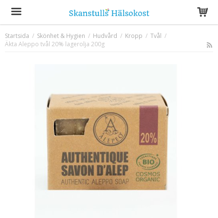
Startsida
/
Skönhet & Hygien
/
Hudvård
/
Kropp
/
Tvål
/
Äkta Aleppo tvål 20% lagerolja 200g
Produkten har blivit tillagd i varukorgen