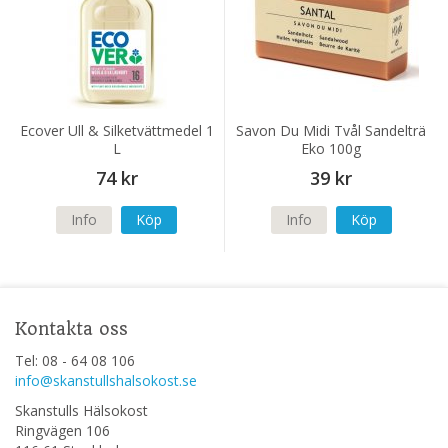
Ecover Ull & Silketvättmedel 1
Savon Du Midi Tvål Sandelträ
L
Eko 100g
74 kr
39 kr
Info
Köp
Info
Köp
Kontakta oss
Tel: 08 - 64 08 106
info@skanstullshalsokost.se
Skanstulls Hälsokost
Ringvägen 106