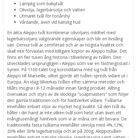
Lämplig som babytvål
Olivolja, lagerbärsolja och vatten
Utmärkt tvål för tonårshy
Vårdande, även vid känslig hud
En äkta Aleppo tvål kombinerar olivoljans mildhet med
lagerbärsoljans välgörande egenskaper och blir en livslång
vän. Denna tvål är certifierad och är av högsta kvalitet och
skall inte förväxlas med billigare kopior av Aleppo tvålar. Det
finns en fler tusen årig historia i tillverkning av tvålen. Den
utvecklades ursprungligen i Aleppo som var en fästningsstad i
Syrien. På 1100-talet tog korsriddarna med sig tvål från
Aleppo till Marseille, vilket gjorde att tvålen spreds vidare ut i
Europa. Än idag tillverkas tvålen efter samma metoder och
tillåts mogna i 8-12 månader innan färdig produkt. Allting
övervakas och styrs av de skickliga ”soapmasters” som följer
den gamla traditionen och för hantverket vidare. Tvålarna
innehåller enbart oljor av mycket hög kvalité. Så den tvål du
håller i din hand är inte vilken tvål som helst utan även ett
mångtusenårigt hantverk som vi är måna om att bevara. De
traditionella fasta tvålarna innehåller olivolja med 4%,12%,
20% eller 30% lagerbärsolja och är på 200g. Aleppotvålen
innehåller enbart naturlig olivolja, lagerbärsolja samt vatten. -