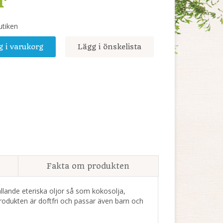
r
utiken
g i varukorg
Lägg i önskelista
Fakta om produkten
hållande eteriska oljor så som kokosolja,
rodukten är doftfri och passar även barn och