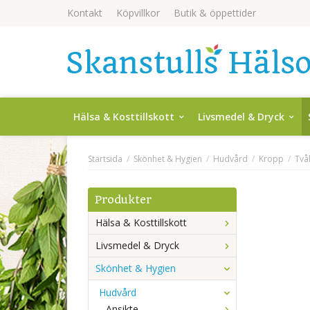
Kontakt
Köpvillkor
Butik & öppettider
Hälsa & Kosttillskott
Livsmedel & Dryck
Startsida
/
Skönhet & Hygien
/
Hudvård
/
Kropp
/
Två
Produkter
Hälsa & Kosttillskott
Livsmedel & Dryck
Skönhet & Hygien
Hudvård
Ansikte