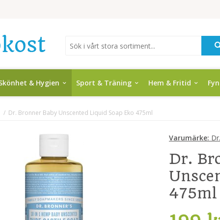
Skönhet & Hygien
Sport & Träning
Hem & Fritid
Fy
l
/
Dr. Bronner Baby Unscented Liquid Soap Eko 475ml
Varumärke:
Dr.
Dr. Br
Unscen
475ml