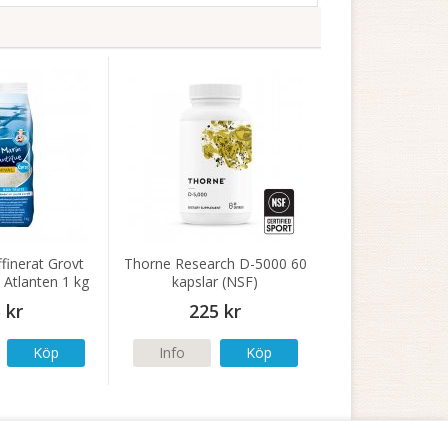
finerat Grovt
Thorne Research D-5000 60
 Atlanten 1 kg
kapslar (NSF)
 kr
225 kr
Köp
Info
Köp