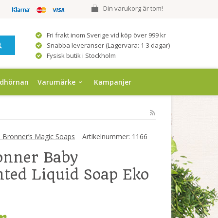
Din varukorg är tom!
Fri frakt inom Sverige vid köp över 999 kr
Snabba leveranser (Lagervara: 1-3 dagar)
Fysisk butik i Stockholm
ndhörnan
Varumärke
Kampanjer
 Bronner’s Magic Soaps
Artikelnummer:
1166
onner Baby
ted Liquid Soap Eko