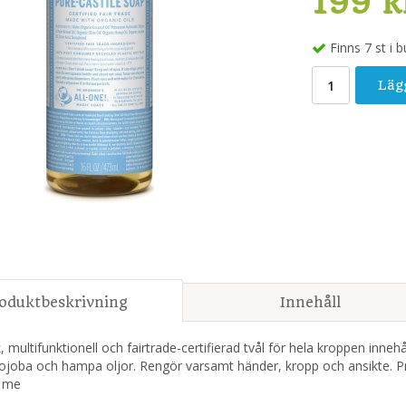
199 k
Finns 7 st i b
Läg
oduktbeskrivning
Innehåll
, multifunktionell och fairtrade-certifierad tvål för hela kroppen inne
 jojoba och hampa oljor. Rengör varsamt händer, kropp och ansikte. P
r me