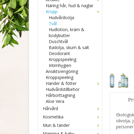
Näring hår, hud & naglar
Kropp
Hudvårdsolja
Tvål
Hudlotion, kräm &
bodybutter
Duschtvål
Badolja, skum & salt
Deodorant
Kroppspeeling
Intimhygien
Ansiktsrengöring
Kroppspeeling
Händer & fötter
Hudvårdstillbehör
Hårborttagning
Pr
Aloe Vera
Hårvård
Ekologisk
Kosmetika
olivolja,
Mun & tänder
persone
Mamma & baby