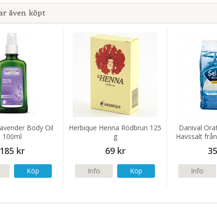
ar även köpt
avender Body Oil
Herbique Henna Rödbrun 125
Danival Oraf
100ml
g
Havssalt från
185 kr
69 kr
35
Köp
Info
Köp
Info