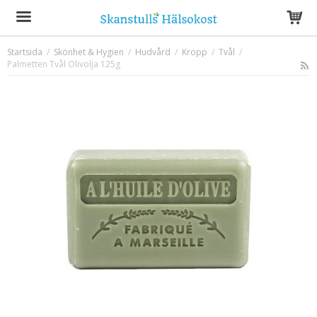
Startsida
/
Skönhet & Hygien
/
Hudvård
/
Kropp
/
Tvål
/
Palmetten Tvål Olivolja 125g
Produkten har blivit tillagd i varukorgen