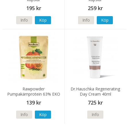
195 kr
259 kr
Info
Köp
Info
Köp
Rawpowder
Dr.Hauschka Regenerating
Pumpakärnprotein 63% EKO
Day Cream 40ml
450 g
139 kr
725 kr
Info
Köp
Info