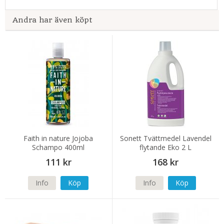
Andra har även köpt
Faith in nature Jojoba
Sonett Tvättmedel Lavendel
Schampo 400ml
flytande Eko 2 L
111 kr
168 kr
Info
Köp
Info
Köp