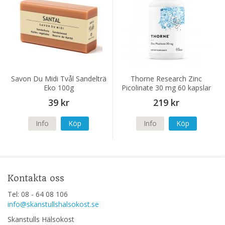
Savon Du Midi Tvål Sandelträ
Thorne Research Zinc
Eko 100g
Picolinate 30 mg 60 kapslar
39 kr
219 kr
Info
Köp
Info
Köp
Kontakta oss
Tel: 08 - 64 08 106
info@skanstullshalsokost.se
Skanstulls Hälsokost