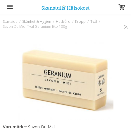
Startsida
/
Skönhet & Hygien
/
Hudvård
/
Kropp
/
Tvål
/
Savon Du Midi Tvål Geranium Eko 100g
Produkten har blivit tillagd i varukorgen
Varumärke:
Savon Du Midi