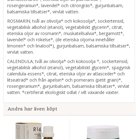
rosengeraniun*, lavendel* och citrongräs*, gurjunbalsam,
balsamiska tillsatser*, virvlat vatten.
ROSMARIN; tvål av olivolja* och kokosolja*, sockertensid,
vegetabilisk alkohol (etanol), vegetabiliskt glycerin*, citrat,
eteriska oljor av rosmarin*, muskatellsalvia*, bergamott*,
lavendel* och rökelse*, (de eteriska oljorna innehåller
limonen* och linalool*), gurjunbalsam, balsamiska tillsatser*,
virvlat vatten.
CALENDULA; tvål av olivolja* och kokosolja *, sockertensid,
vegetabilisk alkohol (etanol), vegetabiliskt glycerin*, spagyrisk
calendula-essens*, citrat, eteriska oljor av atlasceder* och
litseaträd* och från apelsin* och pomerans (petit grain)*,
rosengeranium*, gurjunbalsam, balsamiska tillsatser*, virvlat
vatten. *certifierat ekologiskt odlat / vilt växande växter.
Andra har även köpt