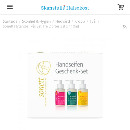
Startsida
/
Skönhet & Hygien
/
Hudvård
/
Kropp
/
Tvål
/
Sonett Flytande Tvål Set Tre Dofter 3st x 110ml
Produkten har blivit tillagd i varukorgen