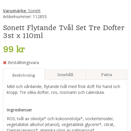
Varumärke:
Sonett
Artikelnummer:
112855
Sonett Flytande Tvål Set Tre Dofter
3st x 110ml
99 kr
Beställningsvara
Innehåll
Fakta
Beskrivning
Mild och vårdande, flytande tvål med frisk doft för hand och
kropp. Tre olika dofter, ros, rosmarin och calendula.
Ingredienser
ROS; tvål av olivolja* och kokosnötolja*, sockertensider,
vegetabilisk alkohol (etanol), vegetabilisk glycerin*, citrat,
Damascenaros*, eteriska oljor av palmarosa*,