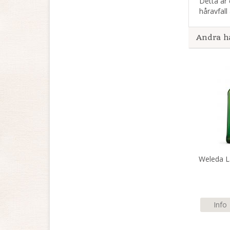
Detta är 
håravfall 
Andra h
Weleda L
Info