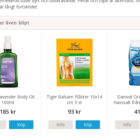
emellertid både dyrt och tidskrävande. Peruk och tupé är alternativ
är långt fortskridet.
ar även köpt
avender Body Oil
Tiger Balsam Plåster 10x14
Danival Ora
100ml
cm 3 st
Havssalt från
185 kr
93 kr
41
Köp
Info
Köp
Info