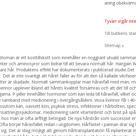
aning obekväma, 
Tyvärr ingår inte
Till butikens sta
Sitemap »
Woman är ett kosttillskott som innehåller en noggrant utvald sammans
nter och aminosyror som bidrar till att bevara normalt hår. Hairgain 
are hår. Produktens effekt har dokumenterats i publicerad studie.Det 
 Det är inte ovanligt att håret faller av för att den så kallade vilofasen
ötter är skadade. Normalt sammankopplar man håravfall med män, me
vinnor upplever ibland att hårets kvalitet försämras och att det till o
ngarna. P-piller innehåller hormoner som kan leda till håravfall, vilket
 samband med medicinering i övergångsåldern. Vissa kvinnor får i 40-
ssutom kan, oavsett kön, psykisk stress, infektioner i hårbotten, specie
ttningssjukdomar, medicinering samt vitaminbrist och brist på spårä
t hos män är ofta ärftligt betingad. De nya hårstrån som successivt er
Ofta börjar håravfallet redan i ungdomen. Hårfästet i pannan drar sig 
 sig. Det är idag möjligt att genom hårtransplantation få inplanterat