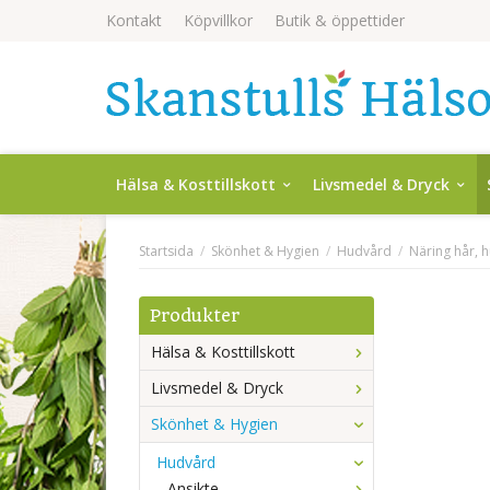
Kontakt
Köpvillkor
Butik & öppettider
Hälsa & Kosttillskott
Livsmedel & Dryck
Startsida
/
Skönhet & Hygien
/
Hudvård
/
Näring hår, 
Produkter
Hälsa & Kosttillskott
Livsmedel & Dryck
Skönhet & Hygien
Hudvård
Ansikte