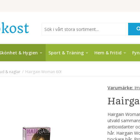
Skönhet & Hygien
Sport & Träning
Hem & Fritid
Fy
hud & naglar
/
Hairgain Woman 60t
Varumärke:
Im
Hairg
Hairgain Woman 
utvald sammansä
antioxidanter oc
hår. Hairgain W
tjockare hår. P