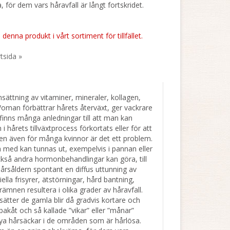
för dem vars håravfall är långt fortskridet.
 denna produkt i vårt sortiment för tillfället.
rtsida »
ättning av vitaminer, mineraler, kollagen,
Woman förbättrar hårets återväxt, ger vackrare
finns många anledningar till att man kan
 i hårets tillväxtprocess förkortats eller för att
n även för många kvinnor är det ett problem.
ch med kan tunnas ut, exempelvis i pannan eller
 också andra hormonbehandlingar kan göra, till
årsåldern spontant en diffus uttunning av
lla frisyrer, ätstörningar, hård bantning,
mnen resultera i olika grader av håravfall.
sätter de gamla blir då gradvis kortare och
bakåt och så kallade ”vikar” eller ”månar”
 nya hårsäckar i de områden som är hårlösa.