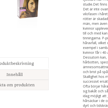
studie.Det finns
Det är inte ovanl
vilofasen i håret
rötter är skad
män, men även f
kvinnor upplever
till och med kan
tinningarna. P-p
håravfall, vilke
exempel i samba
kvinnor får i 40
Dessutom kan, oa
hårbotten, speci
oduktbeskrivning
ämnesomsättnin
och brist på spå
Innehåll
Skallighet hos m
successivt ersät
kta om produkten
Ofta börjar hår
sig bakåt och så
idag möjligt att
hårsäckar i de 
dyrt och tidskrä