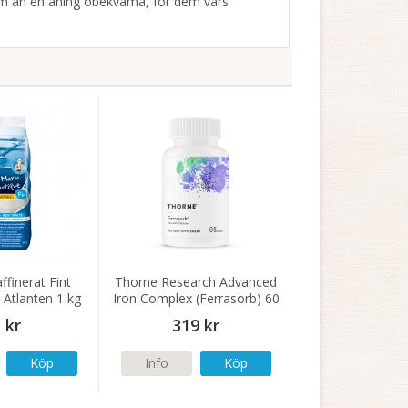
, om än en aning obekväma, för dem vars
ffinerat Fint
Thorne Research Advanced
 Atlanten 1 kg
Iron Complex (Ferrasorb) 60
kapslar
 kr
319 kr
Köp
Info
Köp