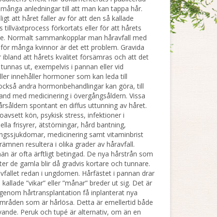
 många anledningar till att man kan tappa hår.
igt att håret faller av för att den så kallade
s tillväxtprocess förkortats eller för att hårets
ade. Normalt sammankopplar man håravfall med
ör många kvinnor är det ett problem. Gravida
 ibland att hårets kvalitet försämras och att det
 tunnas ut, exempelvis i pannan eller vid
iller innehåller hormoner som kan leda till
t också andra hormonbehandlingar kan göra, till
nd med medicinering i övergångsåldern. Vissa
-årsåldern spontant en diffus uttunning av håret.
vsett kön, psykisk stress, infektioner i
ella frisyrer, ätstörningar, hård bantning,
gssjukdomar, medicinering samt vitaminbrist
rämnen resultera i olika grader av håravfall.
än är ofta ärftligt betingad. De nya hårstrån som
ter de gamla blir då gradvis kortare och tunnare.
avfallet redan i ungdomen. Hårfästet i pannan drar
 kallade ”vikar” eller ”månar” breder ut sig. Det är
 genom hårtransplantation få inplanterat nya
områden som är hårlösa. Detta är emellertid både
vande. Peruk och tupé är alternativ, om än en