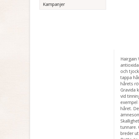
Kampanjer
Hairgain 
antioxida
och tjock
tappa hår.
hårets r
Gravida k
vid tinni
exempel i
håret. De
ämnesomsä
Skallighe
tunnare. 
breder ut