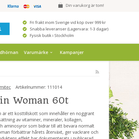
Din varukorg är tom!
Fri frakt inom Sverige vid köp över 999 kr
Snabba leveranser (Lagervara: 1-3 dagar)
Fysisk butik i Stockholm
ndhörnan
Varumärke
Kampanjer
mitec
Artikelnummer:
111014
ain Woman 60t
är ett kosttillskott som innehåller en noggrant
ttning av vitaminer, mineraler, kollagen,
h aminosyror som bidrar till att bevara normalt
oman förbättrar hårets återväxt, ger vackrare och
roduktens effekt har dokumenterats i publicerad