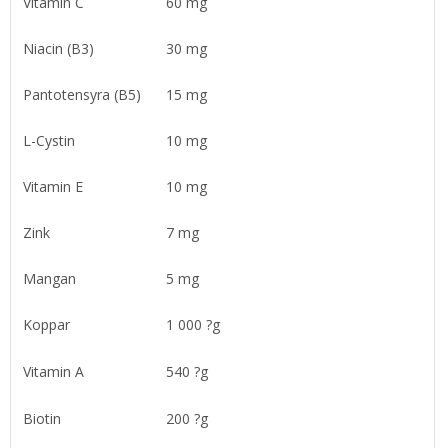
Vitamin C
60 mg
Niacin (B3)
30 mg
Pantotensyra (B5)
15 mg
L-Cystin
10 mg
Vitamin E
10 mg
Zink
7 mg
Mangan
5 mg
Koppar
1 000 ?g
Vitamin A
540 ?g
Biotin
200 ?g