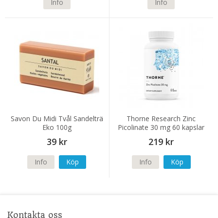
Info
Info
Savon Du Midi Tvål Sandelträ
Thorne Research Zinc
Eko 100g
Picolinate 30 mg 60 kapslar
39 kr
219 kr
Info
Köp
Info
Köp
Kontakta oss