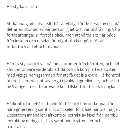
Hårstyrka inifrån
Att känna glädje över sitt hår är viktigt för de flesta av oss då
det är en stor del av vår personlighet och vår utstrålning. Våra
förutsättningar är förstås olika, men att vårda sitt hår både
från insidan och utsidan är något alla kan göra för att
förbättra kvalitet och tillväxt.
Hårets styrka och välmående kommer från hårroten, och det
kan därför vara värdefullt att då och då komplettera kosten
med viktiga näringsämnen för att få det lilla extra. Hårkontroll
är brett sammansatt av noga utvalda ingredienser, och är ett
av Sveriges mest beprövade kosttillskott för hår och naglar.
Hårkontroll innehåller biotin för hår och hårrot, koppar för
hårpigmentering samt zink och selen för både hår och naglar.
Dessutom innehåller Hårkontroll extrakt av kisel från bambu,
extrakt av näringsrikt hirs samt andra vitaminer och
mineraler.