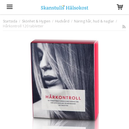
Startsida
/
Skönhet & Hygien
/
Hudvård
/
Näring hår, hud & naglar
/
Hårkontroll 120 tabletter
Produkten har blivit tillagd i varukorgen