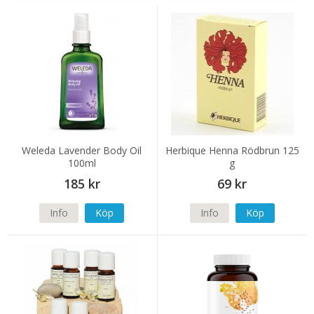
Weleda Lavender Body Oil
Herbique Henna Rödbrun 125
100ml
g
185 kr
69 kr
Info
Köp
Info
Köp