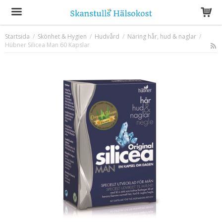
Startsida
/
Skönhet & Hygien
/
Hudvård
/
Näring hår, hud & naglar
/
Hübner Silicea Man 60 Kapslar
Produkten har blivit tillagd i varukorgen