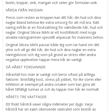
biotin, koppar, zink, mangan och selen gör formulan unik.
VÅRDA FRÅN INSIDAN
Precis som resten av kroppen kan ditt hår, din hud och dina
naglar ibland behöva lite extra omsorg för att må bra. Rätt
näring inifrån är en förutsättning för välmående hår, hud och
naglar. Original Silicea MAN är ett kosttillskott med noga
utvalda näringsämnen speciellt anpassat för mannens behov.
Original Silicea MAN passar både dig som tar hand om ditt
yttre och vill ge ditt hår, din hud och dina naglar en extra
näringsboost och dig som på grund av stress eller andra
negativa upplevelser tappar mera hår än vanligt.
DÅ HÅRET FÖRSVINNER
Håravfall hos män är vanligt och beror oftast på ärftliga
faktorer. Bristfällig kost, stress på jobbet, för lite sömn eller
infektion är exempel på andra orsaker som kan göra att
håret tillfälligt tunnas ut och du tappar mer hår än normalt.
HÅRETS TRE VÄXTFASER
Ett friskt hårstrå växer några millimeter per dygn. Varje
hårstrå har sin egen oberoende växtcykel som består av