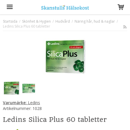
Startsida
/
Skönhet & Hygien
/
Hudvård
/
Näring hår, hud & naglar
/
Ledins Silica Plus 60 tabletter
Produkten har blivit tillagd i varukorgen
Varumärke:
Ledins
Artikelnummer:
1028
Ledins Silica Plus 60 tabletter