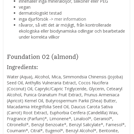
innehåller inga mineraloljor, silikoner eller PEG
vegan
dermatologiskt testad
inga djurförsök ->
mer information
råvaror, så vitt det är möjligt, från kontrollerade
ekologiska eller biodynamiska odlingar och bearbetade
under korrekta villkor
Foundation 02 (almond)
Ingredients:
Water (Aqua), Alcohol, Mica, Simmondsia Chinensis (Jojoba)
Seed Oil, Anthyllis Vulneraria Extract, Cocos Nucifera
(Coconut) Oil, Caprylic/Capric Triglyceride, Glycerin, Cetearyl
Alcohol, Punica Granatum Fruit Extract, Prunus Armeniaca
(Apricot) Kernel Oil, Butyrospermum Parkii (Shea) Butter,
Macadamia Integrifolia Seed Oil, Daucus Carota Sativa
(Carrot) Root Extract, Euphorbia Cerifera (Candelilla) Wax,
Fragrance (Parfum)*, Limonene*, Linalool*, Geraniol*,
Citronellol*, Benzyl Benzoate*, Benzyl Salicylate*, Farnesol*,
Coumarin*, Citral*, Eugenol*, Benzyl Alcohol*, Bentonite,