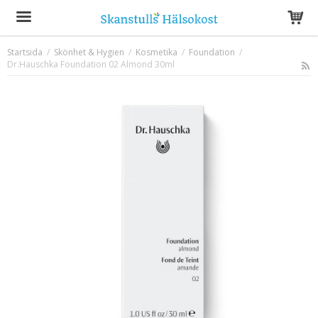
Startsida
/
Skönhet & Hygien
/
Kosmetika
/
Foundation
/
Dr.Hauschka Foundation 02 Almond 30ml
Produkten har blivit tillagd i varukorgen