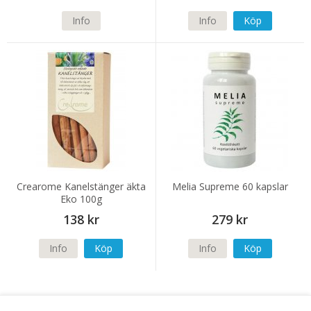
Info
Info
Köp
Crearome Kanelstänger äkta
Melia Supreme 60 kapslar
Eko 100g
138 kr
279 kr
Info
Köp
Info
Köp