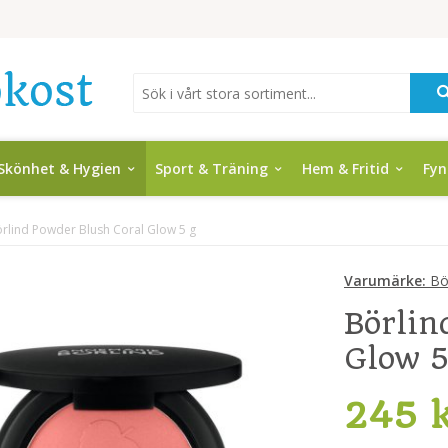
Skönhet & Hygien
Sport & Träning
Hem & Fritid
Fy
rlind Powder Blush Coral Glow 5 g
Varumärke:
Bör
Börlin
Glow 5
245 