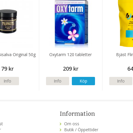
salva Original 50g
Oxytarm 120 tabletter
Bjäst Fl
79 kr
209 kr
64
Info
Info
Köp
Info
Information
st
Om oss
r
Butik / Öppettider