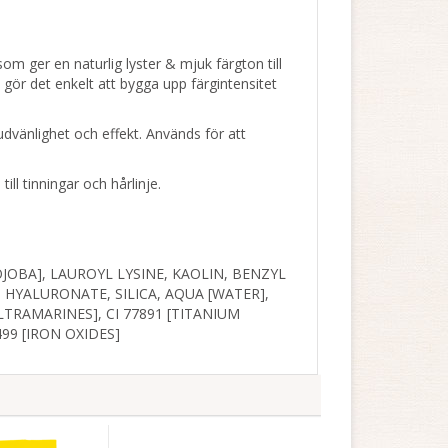
m ger en naturlig lyster & mjuk färgton till
ör det enkelt att bygga upp färgintensitet
udvänlighet och effekt. Används för att
ll tinningar och hårlinje.
JOBA], LAUROYL LYSINE, KAOLIN, BENZYL
HYALURONATE, SILICA, AQUA [WATER],
LTRAMARINES], CI 77891 [TITANIUM
7499 [IRON OXIDES]