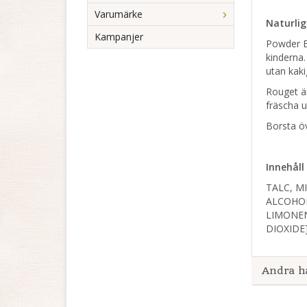
Varumärke
Naturlig
Kampanjer
Powder Bl
kinderna.
utan kaki
Rouget är
fräscha u
Borsta öv
Innehåll
TALC, M
ALCOHOL
LIMONEN
DIOXIDE]
Andra h