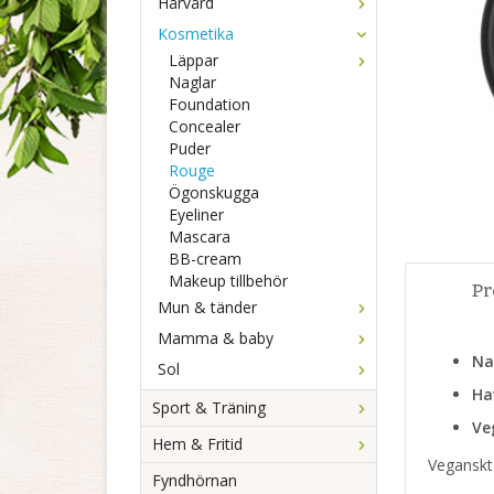
Hårvård
Kosmetika
Läppar
Naglar
Foundation
Concealer
Puder
Rouge
Ögonskugga
Eyeliner
Mascara
BB-cream
Makeup tillbehör
Pr
Mun & tänder
Mamma & baby
Na
Sol
Ha
Sport & Träning
Ve
Hem & Fritid
Veganskt
Fyndhörnan