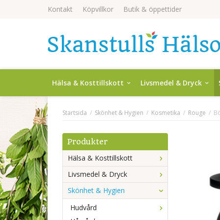
Kontakt
Köpvillkor
Butik & öppettider
Hälsa & Kosttillskott
Livsmedel & Dryck
Startsida
/
Skönhet & Hygien
/
Kosmetika
/
Rouge
/
Bö
Produkter
Hälsa & Kosttillskott
Livsmedel & Dryck
Skönhet & Hygien
Hudvård