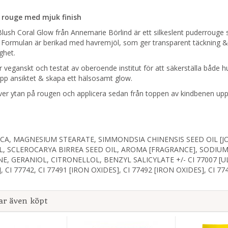
 rouge med mjuk finish
ush Coral Glow från Annemarie Börlind är ett silkeslent puderrouge so
 Formulan är berikad med havremjöl, som ger transparent täckning & g
ghet.
 veganskt och testat av oberoende institut för att säkerställa både h
pp ansiktet & skapa ett hälsosamt glow.
er ytan på rougen och applicera sedan från toppen av kindbenen upp ti
ICA, MAGNESIUM STEARATE, SIMMONDSIA CHINENSIS SEED OIL [JO
, SCLEROCARYA BIRREA SEED OIL, AROMA [FRAGRANCE], SODIUM 
E, GERANIOL, CITRONELLOL, BENZYL SALICYLATE +/- CI 77007 [U
, CI 77742, CI 77491 [IRON OXIDES], CI 77492 [IRON OXIDES], CI 7
ar även köpt