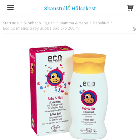
Startsida
/
Skönhet & Hygien
/
Mamma & baby
/
Babyhud
/
Eco Cosmetics Baby Bubbelbad Eko 200 ml
Produkten har blivit tillagd i varukorgen