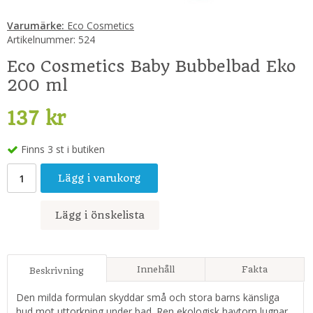
Varumärke:
Eco Cosmetics
Artikelnummer:
524
Eco Cosmetics Baby Bubbelbad Eko
200 ml
137 kr
Finns 3 st i butiken
Lägg i varukorg
Lägg i önskelista
Innehåll
Fakta
Beskrivning
Den milda formulan skyddar små och stora barns känsliga
hud mot uttorkning under bad. Ren ekologisk havtorn lugnar