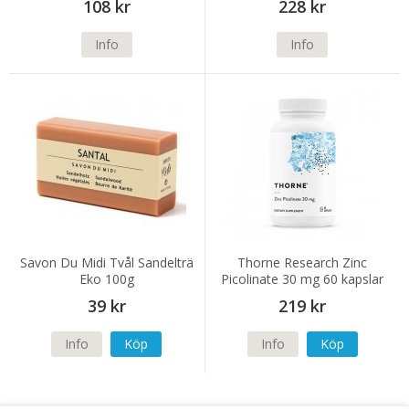
108 kr
228 kr
Info
Info
Savon Du Midi Tvål Sandelträ
Thorne Research Zinc
Eko 100g
Picolinate 30 mg 60 kapslar
39 kr
219 kr
Info
Köp
Info
Köp