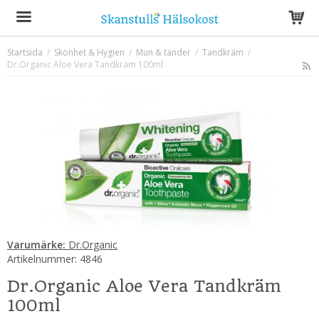
Startsida
/
Skönhet & Hygien
/
Mun & tänder
/
Tandkräm
/
Dr.Organic Aloe Vera Tandkräm 100ml
Produkten har blivit tillagd i varukorgen
Varumärke:
Dr.Organic
Artikelnummer:
4846
Dr.Organic Aloe Vera Tandkräm
100ml