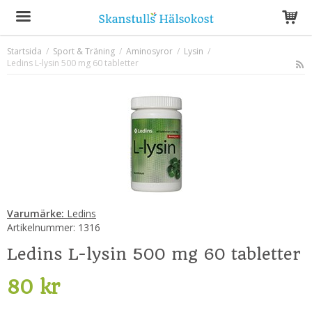
Startsida
/
Sport & Träning
/
Aminosyror
/
Lysin
/
Ledins L-lysin 500 mg 60 tabletter
Produkten har blivit tillagd i varukorgen
Varumärke:
Ledins
Artikelnummer:
1316
Ledins L-lysin 500 mg 60 tabletter
80 kr