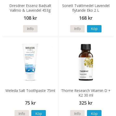
Dresdner Essenz Badsalt
Sonett Tvättmedel Lavendel
Vallmo & Lavendel 453g
flytande Eko 2 L
108 kr
168 kr
Info
Info
Köp
Weleda Salt Toothpaste 75ml
Thorne Research Vitamin D +
K2 30 ml
75 kr
325 kr
Info
Köp
Info
Köp