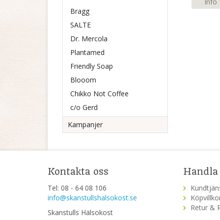
Info
Bragg
SALTE
Dr. Mercola
Plantamed
Friendly Soap
Blooom
Chikko Not Coffee
c/o Gerd
Kampanjer
Kontakta oss
Handla
Tel: 08 - 64 08 106
Kundtjän
info@skanstullshalsokost.se
Köpvillko
Retur & 
Skanstulls Hälsokost