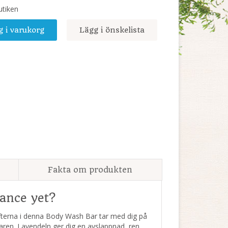
utiken
g i varukorg
Lägg i önskelista
Fakta om produkten
ance yet?
ofterna i denna Body Wash Bar tar med dig på
maren. Lavendeln ger dig en avslappnad, ren