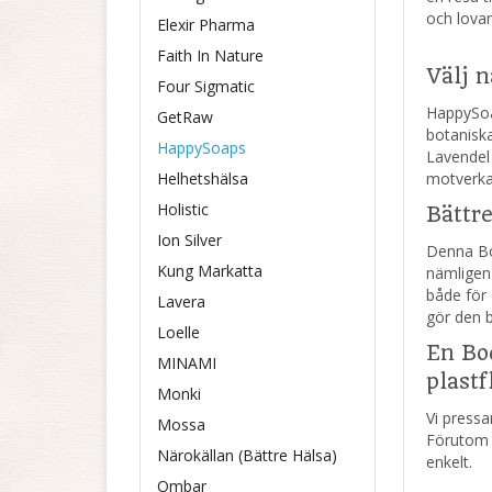
och lovan
Elexir Pharma
Faith In Nature
Välj n
Four Sigmatic
HappySoap
GetRaw
botanisk
HappySoaps
Lavendel
Helhetshälsa
motverkar
Holistic
Bättre
Ion Silver
Denna Bod
Kung Markatta
nämligen 
både för 
Lavera
gör den b
Loelle
En Bo
MINAMI
plastf
Monki
Vi pressa
Mossa
Förutom a
Närokällan (Bättre Hälsa)
enkelt.
Ombar