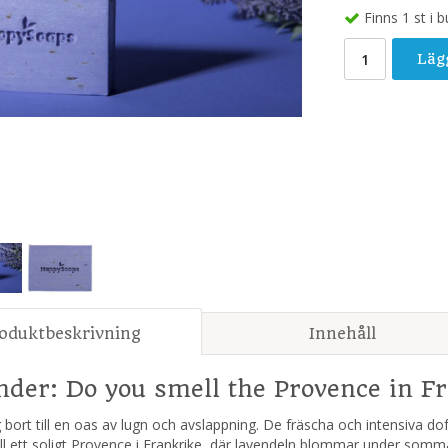
Finns 1 st i b
Läg
oduktbeskrivning
Innehåll
nder: Do you smell the Provence in Fr
bort till en oas av lugn och avslappning. De fräscha och intensiva d
ill ett soligt Provence i Frankrike, där lavendeln blommar under som