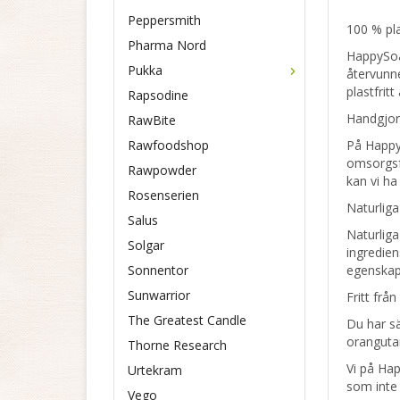
Peppersmith
100 % pla
Pharma Nord
HappySoap
Pukka
återvunne
plastfritt 
Rapsodine
Handgjort
RawBite
Rawfoodshop
På HappyS
omsorgsfu
Rawpowder
kan vi ha
Rosenserien
Naturliga
Salus
Naturliga
Solgar
ingredien
Sonnentor
egenskape
Sunwarrior
Fritt frå
The Greatest Candle
Du har sä
orangutan
Thorne Research
Vi på Hap
Urtekram
som inte 
Vego