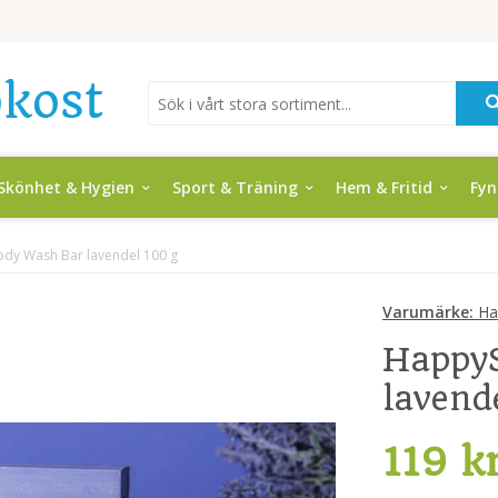
Skönhet & Hygien
Sport & Träning
Hem & Fritid
Fy
dy Wash Bar lavendel 100 g
Varumärke:
Ha
Happy
lavend
119 k