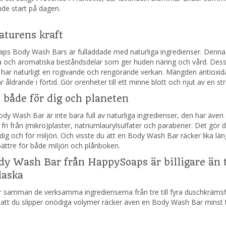
de start på dagen.
aturens kraft
s Body Wash Bars är fulladdade med naturliga ingredienser. Denna två
a och aromatiska beståndsdelar som ger huden näring och vård. Dessu
 har naturligt en rogivande och rengörande verkan. Mängden antioxi
 åldrande i förtid. Gör orenheter till ett minne blott och njut av en st
 både för dig och planeten
y Wash Bar är inte bara full av naturliga ingredienser, den har även
fri från (mikro)plaster, natriumlaurylsulfater och parabener. Det gör 
dig och för miljön. Och visste du att en Body Wash Bar räcker lika lä
ättre för både miljön och plånboken.
dy Wash Bar från HappySoaps är billigare än t
laska
r samman de verksamma ingredienserna från tre till fyra duschkrämsfla
tt du slipper onödiga volymer räcker även en Body Wash Bar minst tre 