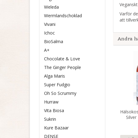
Veganskt
Weleda
Varför de
Wermlandschoklad
att tillv
Vivani
Ichoc
Andra h
BioSalma
A+
Chocolate & Love
The Ginger People
Alga Maris
Super Fudgio
Oh So Scrummy
Hurraw
Vita Biosa
Hälsokos
Silver
Sukrin
Kure Bazaar
DENSE