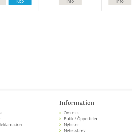
Köp
Info
Info
Information
st
Om oss
r
Butik / Öppettider
Reklamation
Nyheter
Nyhetsbrev