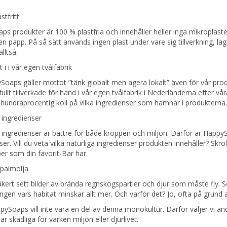
stfritt
s produkter är 100 % plastfria och innehåller heller inga mikroplast
n papp. På så sätt används ingen plast under vare sig tillverkning, lag
alltså.
 i i vår egen tvålfabrik
oaps gäller mottot ”tänk globalt men agera lokalt” även för vår prod
llt tillverkade för hand i vår egen tvålfabrik i Nederländerna efter vå
 hundraprocentig koll på vilka ingredienser som hamnar i produkterna.
 ingredienser
 ingredienser är bättre för både kroppen och miljön. Därför är Happy
ser. Vill du veta vilka naturliga ingredienser produkten innehåller? Skro
r som din favorit-Bar har.
n palmolja
kert sett bilder av brända regnskogspartier och djur som måste fly. 
gen vars habitat minskar allt mer. Och varför det? Jo, ofta på grund 
pySoaps vill inte vara en del av denna monokultur. Därför väljer vi andr
är skadliga för varken miljön eller djurlivet.