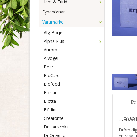
Hem & Fritid
Fyndhörnan
Varumärke
Alg-Börje
Alpha Plus
Aurora
A.Vogel
Bear
BioCare
Biofood
Biosan
Biotta
Pr
Börlind
Lave
Crearome
Dr.Hauschka
Dröm dig 
Dr.Organic
en resa t