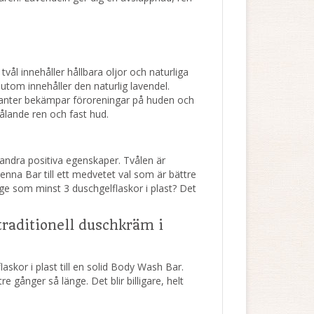
l innehåller hållbara oljor och naturliga
tom innehåller den naturlig lavendel.
danter bekämpar föroreningar på huden och
rålande ren och fast hud.
 andra positiva egenskaper. Tvålen är
denna Bar till ett medvetet val som är bättre
nge som minst 3 duschgelflaskor i plast? Det
raditionell duschkräm i
skor i plast till en solid Body Wash Bar.
gånger så länge. Det blir billigare, helt