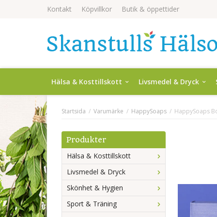
Kontakt
Köpvillkor
Butik & öppettider
Hälsa & Kosttillskott
Livsmedel & Dryck
Startsida
/
Varumärke
/
HappySoaps
/
HappySoaps Bo
Produkter
Hälsa & Kosttillskott
Livsmedel & Dryck
Skönhet & Hygien
Sport & Träning