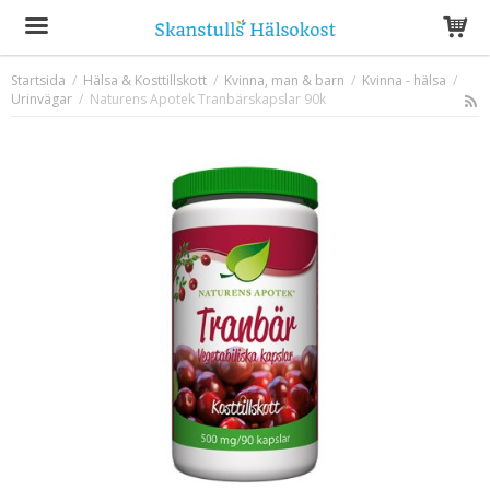
Startsida
/
Hälsa & Kosttillskott
/
Kvinna, man & barn
/
Kvinna - hälsa
/
Urinvägar
/
Naturens Apotek Tranbärskapslar 90k
Produkten har blivit tillagd i varukorgen