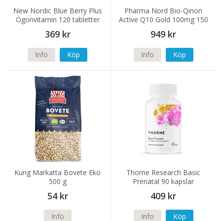
New Nordic Blue Berry Plus
Pharma Nord Bio-Qinon
Ögonvitamin 120 tabletter
Active Q10 Gold 100mg 150
kapslar
369 kr
949 kr
Info
Köp
Info
Köp
Kung Markatta Bovete Eko
Thorne Research Basic
500 g
Prenatal 90 kapslar
54 kr
409 kr
Info
Info
Köp