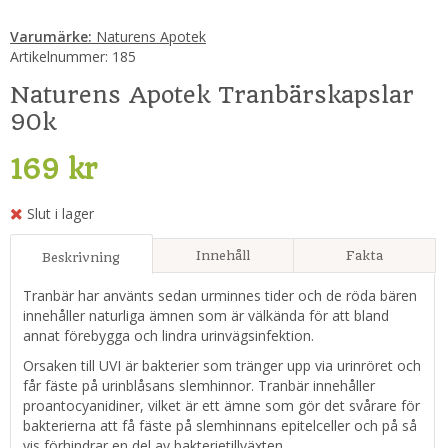
Varumärke:
Naturens Apotek
Artikelnummer:
185
Naturens Apotek Tranbärskapslar
90k
169 kr
Slut i lager
Innehåll
Fakta
Beskrivning
Tranbär har använts sedan urminnes tider och de röda bären
innehåller naturliga ämnen som är välkända för att bland
annat förebygga och lindra urinvägsinfektion.
Orsaken till UVI är bakterier som tränger upp via urinröret och
får fäste på urinblåsans slemhinnor. Tranbär innehåller
proantocyanidiner, vilket är ett ämne som gör det svårare för
bakterierna att få fäste på slemhinnans epitelceller och på så
vis förhindrar en del av bakterietillväxten.