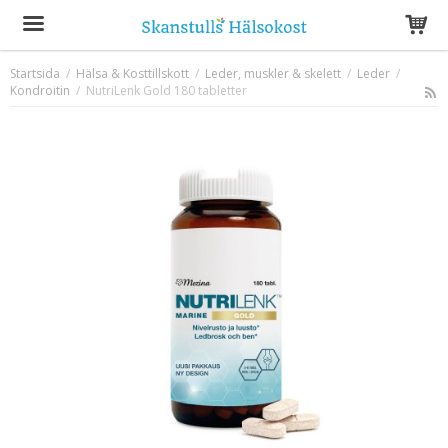
Startsida
/
Hälsa & Kosttillskott
/
Leder, muskler & skelett
/
Leder
/
Kondroitin
/
NutriLenk Gold 180 tabletter
Produkten har blivit tillagd i varukorgen