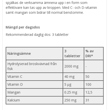
spjälkas de verksamma ämnena upp i en form som
effektivare kan tas upp av kroppen. Med C- och D-vitamin
samt mangan som bidrar till normal benstomme.
Mängd per dagsdos
Rekommenderad daglig dos: 3 tabletter
3
% av
Näringsämne
tabletter
DRI*
Hydrolyserad broskvävnad från
2000 mg
-
fisk
Vitamin C
40 mg
50
Vitamin D
5 µg
100
Mangan
0.25 mg
12,5
Kalcium
250 mg
31