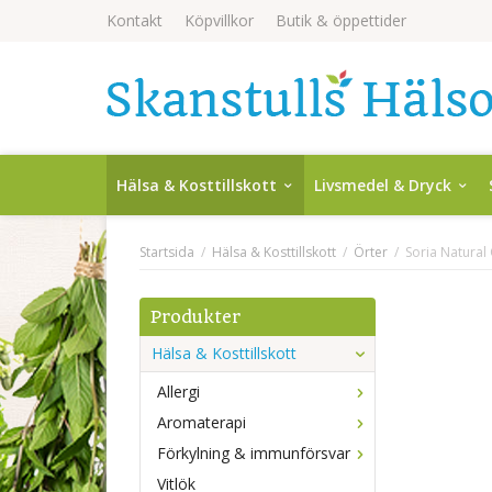
Kontakt
Köpvillkor
Butik & öppettider
Hälsa & Kosttillskott
Livsmedel & Dryck
Startsida
/
Hälsa & Kosttillskott
/
Örter
/
Soria Natural
Produkter
Hälsa & Kosttillskott
Allergi
Aromaterapi
Förkylning & immunförsvar
Vitlök