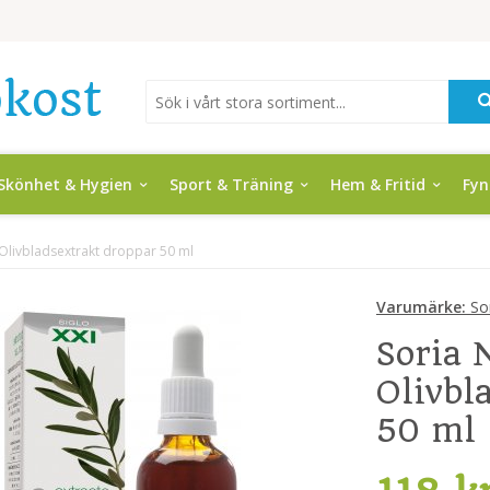
Skönhet & Hygien
Sport & Träning
Hem & Fritid
Fy
 Olivbladsextrakt droppar 50 ml
Varumärke:
Sor
Soria 
Olivbl
50 ml