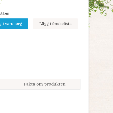
r
utiken
g i varukorg
Lägg i önskelista
Fakta om produkten