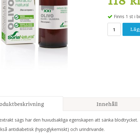
118 k
Finns 1 st i b
Läg
oduktbeskrivning
Innehåll
extrakt sägs har den huvudsakliga egenskapen att sänka blodtrycket.
kså antidiabetisk (hypoglykemiskt) och urindrivande.