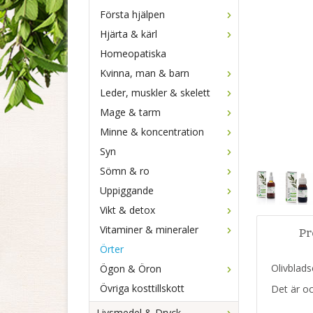
Första hjälpen
Hjärta & kärl
Homeopatiska
Kvinna, man & barn
Leder, muskler & skelett
Mage & tarm
Minne & koncentration
Syn
Sömn & ro
Uppiggande
Vikt & detox
Vitaminer & mineraler
Pr
Örter
Olivblads
Ögon & Öron
Övriga kosttillskott
Det är oc
Livsmedel & Dryck