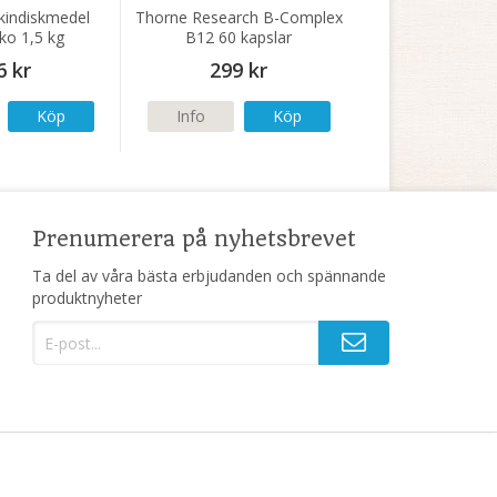
kindiskmedel
Thorne Research B-Complex
ko 1,5 kg
B12 60 kapslar
6 kr
299 kr
Köp
Info
Köp
Prenumerera på nyhetsbrevet
Ta del av våra bästa erbjudanden och spännande
produktnyheter