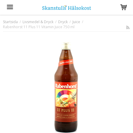
Startsida
/
Livsmedel & Dryck
/
Dryck
/
Juice
/
Rabenhorst 11 Plus 11 Vitamin Juice 750 ml
Produkten har blivit tillagd i varukorgen