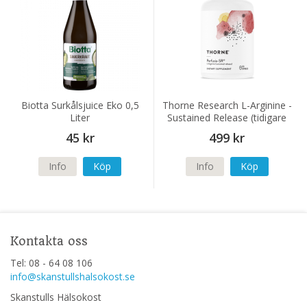
Biotta Surkålsjuice Eko 0,5
Thorne Research L-Arginine -
Liter
Sustained Release (tidigare
Perfusia-SR) 120 kapslar
45 kr
499 kr
Info
Köp
Info
Köp
Kontakta oss
Tel: 08 - 64 08 106
info@skanstullshalsokost.se
Skanstulls Hälsokost