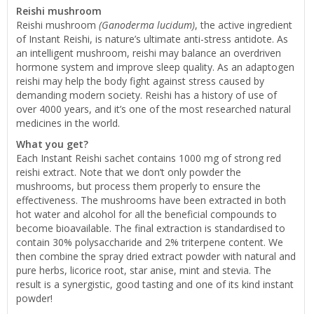
Reishi mushroom
Reishi mushroom
(Ganoderma lucidum)
, the active ingredient
of Instant Reishi, is nature’s ultimate anti-stress antidote. As
an intelligent mushroom, reishi may balance an overdriven
hormone system and improve sleep quality. As an adaptogen
reishi may help the body fight against stress caused by
demanding modern society. Reishi has a history of use of
over 4000 years, and it’s one of the most researched natural
medicines in the world.
What you get?
Each Instant Reishi sachet contains 1000 mg of strong red
reishi extract. Note that we don’t only powder the
mushrooms, but process them properly to ensure the
effectiveness. The mushrooms have been extracted in both
hot water and alcohol for all the beneficial compounds to
become bioavailable. The final extraction is standardised to
contain 30% polysaccharide and 2% triterpene content. We
then combine the spray dried extract powder with natural and
pure herbs, licorice root, star anise, mint and stevia. The
result is a synergistic, good tasting and one of its kind instant
powder!