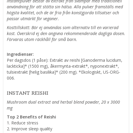
instantpulver består av extrakt från svampar med traditionell
användning för att stötta sin hälsa. Alla pulver framställs med
högsta kvalitet, och de är fria från konstgjorda tillsatser och
passar utmärkt för veganer.
Kosttillskott: Bör ej användas som alternativ till en varierad
kost. Överskrid ej den angivna rekommenderade dagliga dosen.
Förvaras utom räckhåll för små barn.
Ingredienser:
Per dagsdos (1 påse): Extrakt av reishi [Ganoderma lucidum,
lackticka]* (1500 mg), åkermynta-extrakt*, nyponextrakt*,
tulsiextrakt [helig basilika]* (200 mg). *Ekologiskt, US-ORG-
006.
INSTANT REISHI
Mushroom dual extract and herbal blend powder, 20 x 3000
mg
Top 2 Benefits of Reishi
1. Reduce stress
2. Improve sleep quality