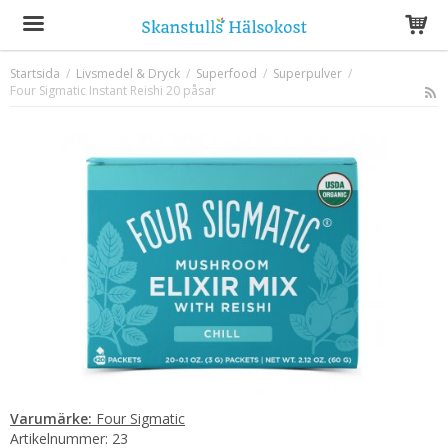
Startsida
/
Livsmedel & Dryck
/
Superfood
/
Superpulver
/
Four Sigmatic Instant Reishi 20 påsar
Produkten har blivit tillagd i varukorgen
Varumärke:
Four Sigmatic
Artikelnummer:
23