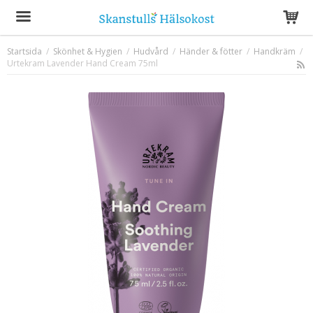
Startsida
/
Skönhet & Hygien
/
Hudvård
/
Händer & fötter
/
Handkräm
/
Urtekram Lavender Hand Cream 75ml
Produkten har blivit tillagd i varukorgen