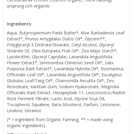
ursprung och vegansk.
Ingredients:
Aqua, Butyrospermum Parkii Butter*, Aloe Barbadensis Leaf
Extract*, Prunus Amygdalus Dulcis Oil*, Glycerin**,
Polyglyceryl-3 Dicitrate/Stearate, Cetyl Alcohol, Glyceryl
Stearate SE, Olea Europaea Fruit Oil*, Zea Mays Starch*,
Lysolecithin, Glyceryl Caprylate, Lavandula Angustifolia
Flower Extract*, Simmondsia Chinensis Seed Oil*, Salix
Purpurea Bark Extract*, Lavandula Hybrida Oil*, Rosmarinus
Officinalis Leaf Oil*, Lavandula Angustifolia Oil*, Eucalyptus
Globulus Leaf/Twig Oil*, Chamomilla Recutita Oil*, Zinc
Ricinoleate, Xanthan Gum, Sodium Hyaluronate, Magnolia
Officinalis Bark Extract, Hexapeptide-11, Leuconostoc/Radish
Root Ferment Filtrate, Lactic Acid, Glycine Soja Oil,
Tocopherol, Squalene, Beta-Sitosterol, Parfum, Limonene,
Linalool, Geraniol.
(* = ingredient from Organic Farming, ** = made using
organic ingredients).