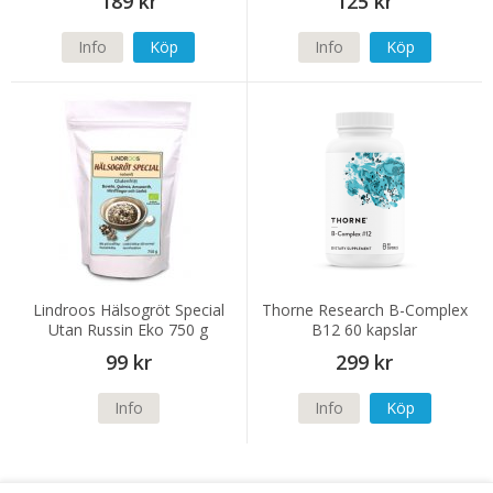
189 kr
125 kr
Info
Köp
Info
Köp
Lindroos Hälsogröt Special
Thorne Research B-Complex
Utan Russin Eko 750 g
B12 60 kapslar
99 kr
299 kr
Info
Info
Köp