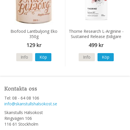
Biofood Lantbuljong Eko
Thorne Research L-Arginine -
350g
Sustained Release (tidigare
Perfusia-SR) 120 kapslar
129 kr
499 kr
Info
Köp
Info
Köp
Kontakta oss
Tel: 08 - 64 08 106
info@skanstullshalsokost.se
Skanstulls Hälsokost
Ringvägen 106
116 61 Stockholm