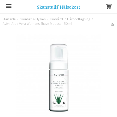
Startsida
/
Skönhet & Hygien
/
Hudvård
/
Hårborttagning
/
Avivir Aloe Vera Womans Shave Mousse 150 ml
Produkten har blivit tillagd i varukorgen