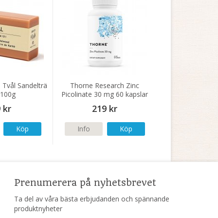
 Tvål Sandelträ
Thorne Research Zinc
 100g
Picolinate 30 mg 60 kapslar
 kr
219 kr
Köp
Info
Köp
Prenumerera på nyhetsbrevet
Ta del av våra bästa erbjudanden och spännande
produktnyheter