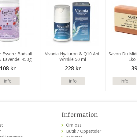
r Essenz Badsalt
Vivania Hyaluron & Q10 Anti
Savon Du Midi
& Lavendel 453g
Wrinkle 50 ml
Eko
108 kr
228 kr
39
Info
Info
Info
Information
st
Om oss
r
Butik / Öppettider