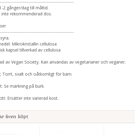
-------------------------------------------------
1-2 gånger/dag till måltid.
d inte rekommenderad dos.
ser
-------------------------------------------------
nsyra.
edel: Mikrokristallin cellulosa
isk kapsel tillverkad av cellulosa
rad av Vegan Society. Kan användas av vegetarianer och veganer.
: Torrt, svalt och oåtkomligt för barn.
t: Se märkning på burk.
ott: Ersätter inte varierad kost.
ar även köpt