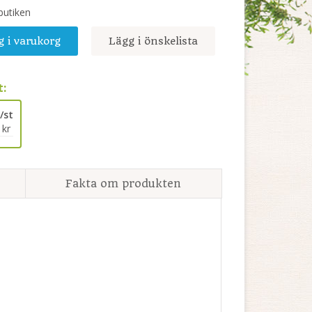
 butiken
g i varukorg
Lägg i önskelista
:
 /st
 kr
Fakta om produkten