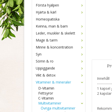
Första hjälpen
Hjärta & kärl
Homeopatiska
Kvinna, man & barn
Leder, muskler & skelett
Mage & tarm
Minne & koncentration
Syn
Sömn & ro
Pr
Uppiggande
Vikt & detox
Innehåll
Vitaminer & mineraler
------------
D-Vitamin
1 kapsel 
Fettsyror
2 kapslar
C-Vitamin
Multivitaminer
Övriga multivitaminer
Rekomme