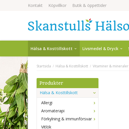
Kontakt
Köpvillkor
Butik & öppettider
Hälsa & Kosttillskott
Livsmedel & Dryck
Startsida
/
Hälsa & Kosttillskott
/
Vitaminer & mineraler
Produkter
Hälsa & Kosttillskott
Allergi
Aromaterapi
Förkylning & immunförsvar
Vitlök