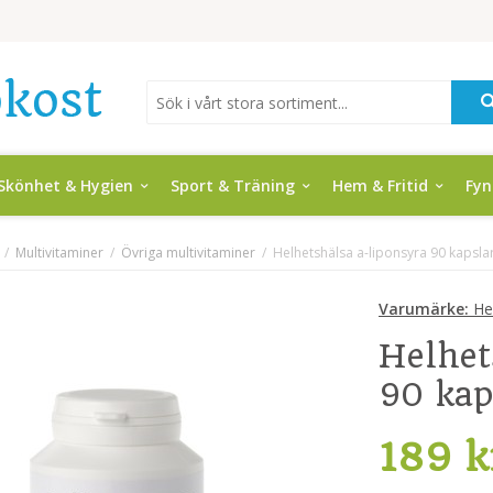
Skönhet & Hygien
Sport & Träning
Hem & Fritid
Fy
/
Multivitaminer
/
Övriga multivitaminer
/
Helhetshälsa a-liponsyra 90 kapsla
Varumärke:
Hel
Helhet
90 kap
189 k