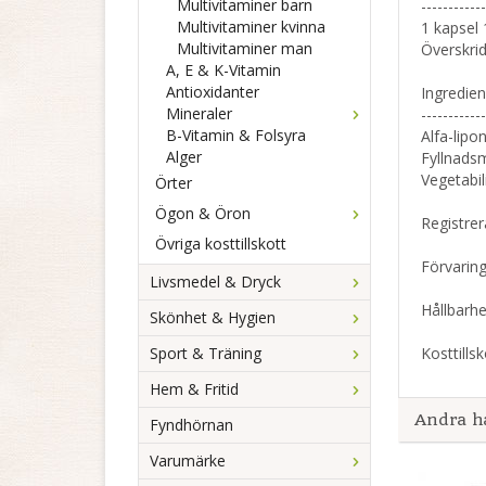
Multivitaminer barn
------------
Multivitaminer kvinna
1 kapsel 
Multivitaminer man
Överskri
A, E & K-Vitamin
Antioxidanter
Ingredien
Mineraler
------------
B-Vitamin & Folsyra
Alfa-lipo
Alger
Fyllnadsm
Vegetabil
Örter
Ögon & Öron
Registre
Övriga kosttillskott
Förvaring
Livsmedel & Dryck
Hållbarhe
Skönhet & Hygien
Sport & Träning
Kosttillsk
Hem & Fritid
Andra h
Fyndhörnan
Varumärke