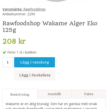
Varumärke:
Rawfoodshop
Artikelnummer:
2299
Rawfoodshop Wakame Alger Eko
125g
208 kr
Finns 1 st i butiken
Lägg i varukorg
Lägg i önskelista
Innehåll
Fakta
Beskrivning
Wakame är en ätlig brunalg. Den har en ganska mild smak
och används framförallt i ostasiatisk matlagning. I japansk