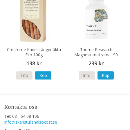
Crearome Kanelstänger äkta
Thorne Research
Eko 100g
Magnesiumcitramat 90
kapslar
138 kr
239 kr
Info
Köp
Info
Köp
Kontakta oss
Tel: 08 - 64 08 106
info@skanstullshalsokost.se