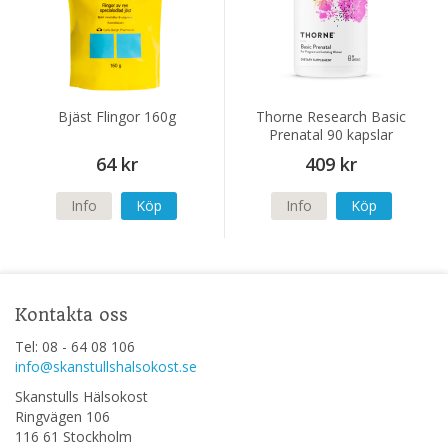
Bjäst Flingor 160g
Thorne Research Basic
Prenatal 90 kapslar
64 kr
409 kr
Info
Köp
Info
Köp
Kontakta oss
Tel: 08 - 64 08 106
info@skanstullshalsokost.se
Skanstulls Hälsokost
Ringvägen 106
116 61 Stockholm