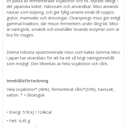
En pasta av fermenterade sojabönor och ris. Mycket viktigt i
det japanska köket. Hälsosam och användbar. Miso används
nästan som buljong, och ger fyllig umami-smak till soppor,
grytor, marinader och dressingar. Clearsprings miso gör enligt
gammal tradition, där mison fermenters under lång tid. Miso
är näringsrik, smakrik och innehåller levande enzymer som är
bra för magen.
Denna robusta opastöriserade miso som kallas Genmai Miso
i Japan har utvecklats för att ha ett så högt näringsinnehåll
som möjligt. Den tillverkas av hela sojabönor och råris.
Innehållsförteckning
Hela sojabönor* (46%), fermenterat råris*(33%), havssalt,
vatten. * = Ekologisk
• Energi: 518 kJ / 124kcal
• Fett: 4,45 g