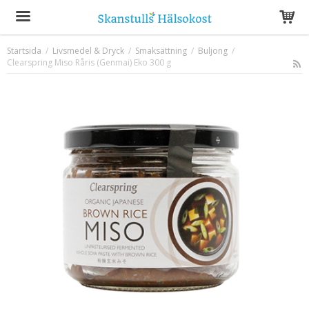
Startsida
/
Livsmedel & Dryck
/
Smaksättning
/
Buljong
/
Clearspring Miso Råris (Genmai) Eko 300 g
Produkten har blivit tillagd i varukorgen